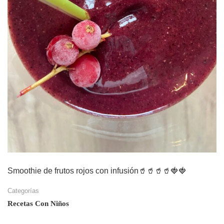
Smoothie de frutos rojos con infusión🥤🥤🥤🥤🍓🍓
Categorías
Recetas Con Niños