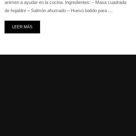
animen a ayudar en la cocina. Ingredientes: – Masa cuadrada
de hojaldre – Salmón ahumado – Huevo batido para …
LEER MÁS