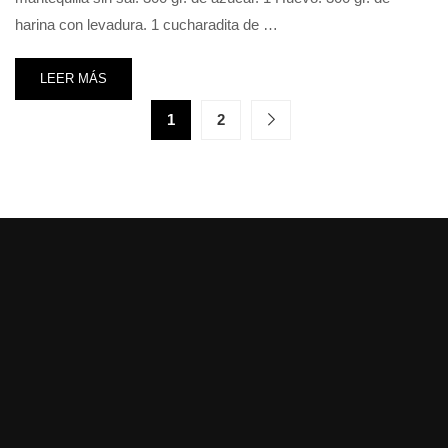
harina con levadura. 1 cucharadita de …
LEER MÁS
1
2