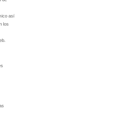
mico así
n los
eb.
es
as