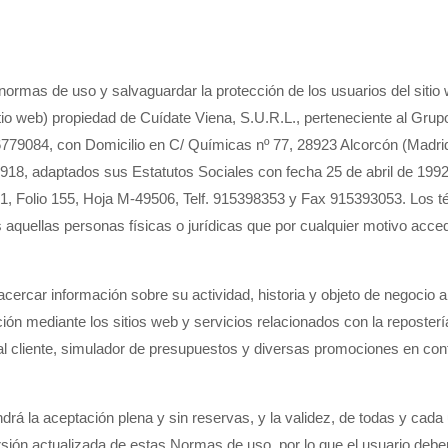
 normas de uso y salvaguardar la protección de los usuarios del sitio
io web) propiedad de Cuídate Viena, S.U.R.L., perteneciente al Grup
6779084, con Domicilio en C/ Químicas nº 77, 28923 Alcorcón (Madri
.918, adaptados sus Estatutos Sociales con fecha 25 de abril de 1992
881, Folio 155, Hoja M-49506, Telf. 915398353 y Fax 915393053. Los 
s aquellas personas físicas o jurídicas que por cualquier motivo acce
ercar información sobre su actividad, historia y objeto de negocio a
ión mediante los sitios web y servicios relacionados con la reposterí
 al cliente, simulador de presupuestos y diversas promociones en con
ndrá la aceptación plena y sin reservas, y la validez, de todas y cada
sión actualizada de estas Normas de uso, por lo que el usuario debe