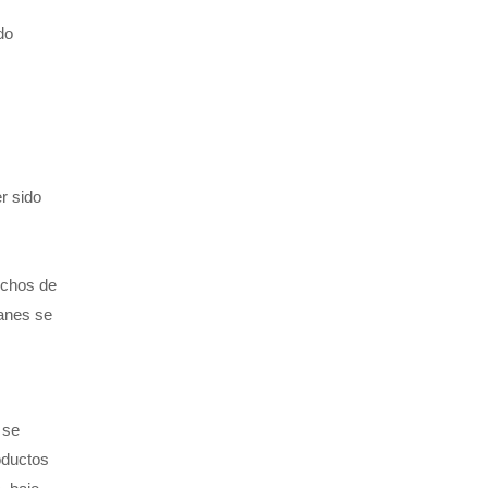
do
r sido
rechos de
lanes se
 se
roductos