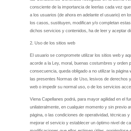
consciente de la importancia de leerlas cada vez que 
a los usuarios (de ahora en adelante el usuario) en 
los casos, sustituyen, modifican y/o completan estas
dichos servicios y contenidos, ha de leer y aceptar d
2. Uso de los sitios web
El usuario se compromete utilizar los sitios web y a
acorde a la Ley, moral, buenas costumbres y orden p
consecuencia, queda obligado a no utilizar la página w
las presentes Normas de Uso, lesivos de derechos y/
web o impedir su normal uso, o de los servicios acces
Viena Capellanes podrá, para mayor agilidad en el fun
unilateralmente, en cualquier momento y sin previo av
página, o las condiciones de operatividad, técnicas 
mejorar el servicio y establecer un óptimo nivel de ca
modificaciones que ellos estimen útiles, poniéndose 