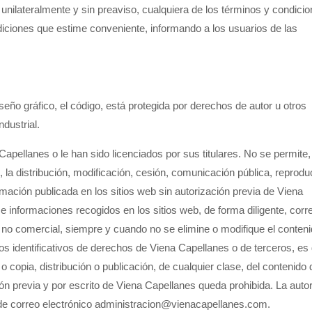
unilateralmente y sin preaviso, cualquiera de los términos y condici
iciones que estime conveniente, informando a los usuarios de las
.
seño gráfico, el código, está protegida por derechos de autor u otros
ndustrial.
ellanes o le han sido licenciados por sus titulares. No se permite,
 la distribución, modificación, cesión, comunicación pública, reprod
formación publicada en los sitios web sin autorización previa de Viena
 e informaciones recogidos en los sitios web, de forma diligente, corr
y no comercial, siempre y cuando no se elimine o modifique el conteni
s identificativos de derechos de Viena Capellanes o de terceros, es 
 copia, distribución o publicación, de cualquier clase, del contenido 
ión previa y por escrito de Viena Capellanes queda prohibida. La auto
n de correo electrónico administracion@vienacapellanes.com.