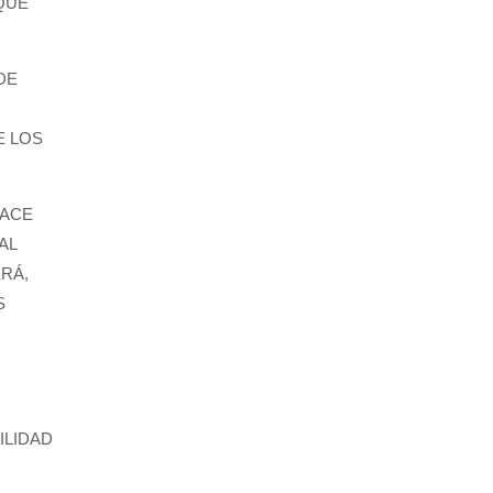
NQUE
DE
E LOS
HACE
AL
RÁ,
S
ILIDAD