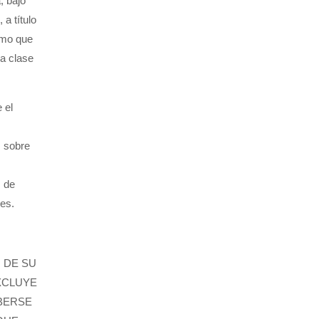
, bajo
 a título
como que
na clase
 el
, sobre
s de
nes.
 DE SU
XCLUYE
BERSE