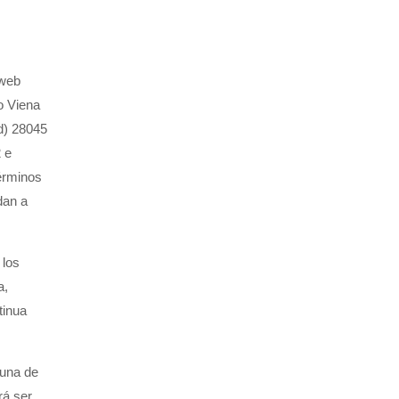
 web
o Viena
d) 28045
 e
términos
dan a
 los
a,
tinua
 una de
rá ser