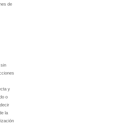
ones de
 sin
ucciones
ecta y
do o
decir
de la
rización