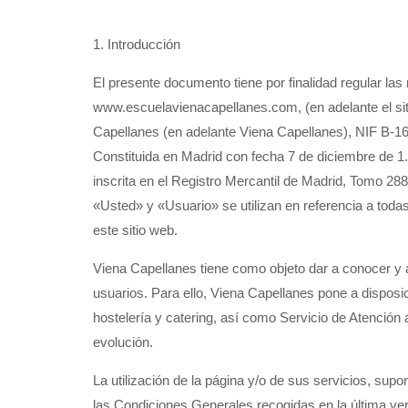
1. Introducción
El presente documento tiene por finalidad regular las
www.escuelavienacapellanes.com, (en adelante el sit
Capellanes (en adelante Viena Capellanes), NIF B-1
Constituida en Madrid con fecha 7 de diciembre de 1
inscrita en el Registro Mercantil de Madrid, Tomo 2
«Usted» y «Usuario» se utilizan en referencia a toda
este sitio web.
Viena Capellanes tiene como objeto dar a conocer y ac
usuarios. Para ello, Viena Capellanes pone a disposic
hostelería y catering, así como Servicio de Atención
evolución.
La utilización de la página y/o de sus servicios, supo
las Condiciones Generales recogidas en la última ver