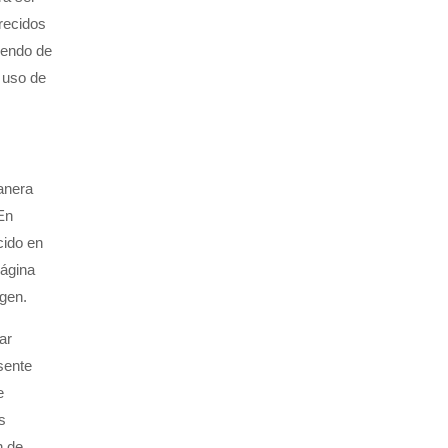
frecidos
iendo de
o uso de
manera
En
cido en
página
agen.
ar
sente
e
s
n de