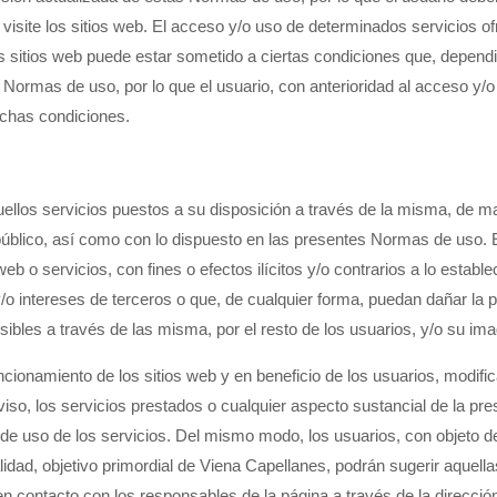
visite los sitios web. El acceso y/o uso de determinados servicios o
los sitios web puede estar sometido a ciertas condiciones que, depend
 Normas de uso, por lo que el usuario, con anterioridad al acceso y/
ichas condiciones.
quellos servicios puestos a su disposición a través de la misma, de 
úblico, así como con lo dispuesto en las presentes Normas de uso. 
eb o servicios, con fines o efectos ilícitos y/o contrarios a lo estable
o intereses de terceros o que, de cualquier forma, puedan dañar la 
ibles a través de las misma, por el resto de los usuarios, y/o su im
cionamiento de los sitios web y en beneficio de los usuarios, modific
iso, los servicios prestados o cualquier aspecto sustancial de la pre
y de uso de los servicios. Del mismo modo, los usuarios, con objeto d
lidad, objetivo primordial de Viena Capellanes, podrán sugerir aquella
en contacto con los responsables de la página a través de la direcció