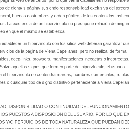
 o páginas web de terceros, por lo que Viena Capellanes no responderá
os de dicha/ s página/ s, siendo responsabilidad exclusiva del tercero,
ad, moral, buenas costumbres y orden público, de los contenidos, así 
os. La existencia de un hipervínculo no presupone relación de ningu
 web en que el mismo se establezca.
establecer un hipervínculo con los sitios web deberán garantizar que
ervicios de la página de Viena Capellanes, pero no realiza, de forma
enidos, deep-links, browsers, manifestaciones inexactas o incorrectas
Salvo aquellos signos que formen parte del hipervínculo, el usuario
ca el hipervínculo no contendrá marcas, nombres comerciales, rótulo
s o cualquier tipo de signo distintivo perteneciente a Viena Capella
DAD, DISPONIBILIDAD O CONTINUIDAD DEL FUNCIONAMIENTO
IOS PUESTOS A DISPOSICIÓN DEL USUARIO, POR LO QUE E
OS Y/O PERJUICIOS DE TODA NATURALEZA QUE PUEDAN DE