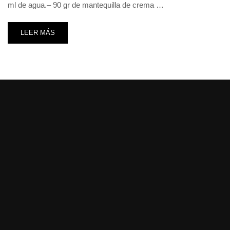
ml de agua.– 90 gr de mantequilla de crema …
LEER MÁS