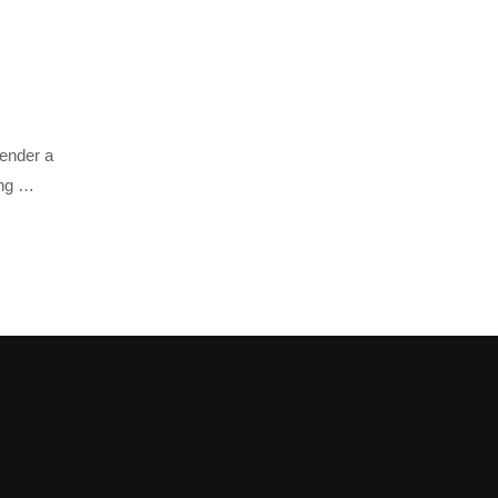
render a
ing …